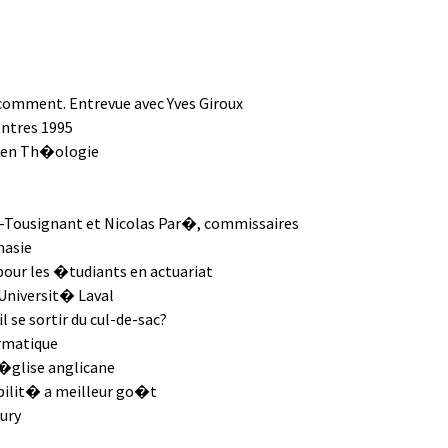
comment. Entrevue avec Yves Giroux
ntres 1995
 en Th�ologie
Tousignant et Nicolas Par�, commissaires
nasie
our les �tudiants en actuariat
'Universit� Laval
 se sortir du cul-de-sac?
rmatique
�glise anglicane
bilit� a meilleur go�t
ury