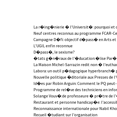
La r�ing�nierie � l'Universit�: pourquoi et 
Neuf centres reconnus au programme FCAR-Ce
Campagne D�fi: objectif d�pass� en Arts et
L'UGIL enfin reconnue
D�pass�, le sexisme?
�tats g�n�raux de l'�ducation:�lise Par�-
La Maison Michel-Sarrazin redit non � l'eutha
Labora: un outil p�dagogique hyperbranch� p
Nouvelle politique �ditoriale aux Presses de l
Id�es par Robin Arguin: Comment le PQ peut-il
Programme de rel�ve des techniciens en info
Solange Vouv�:de professeure � pr�tre de l'
Restaurant et personne handicap�e: l'accessi
Reconnaissance internationale pour Nabil Kho
Recueil �tudiant sur l'organisation