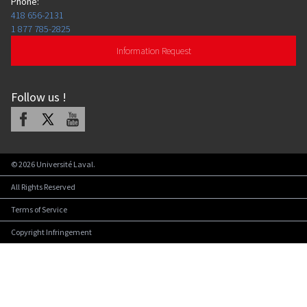
Phone
:
418 656-2131
1 877 785-2825
Information Request
Follow us
!
Facebook
X
Youtube
©
2026
Université Laval.
All Rights Reserved
Terms of Service
Copyright Infringement