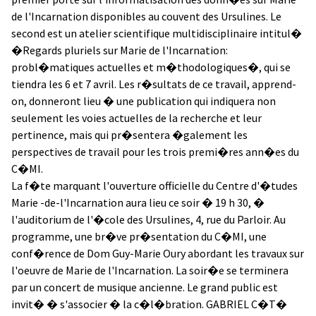
de l'Incarnation disponibles au couvent des Ursulines. Le
second est un atelier scientifique multidisciplinaire intitul�
�Regards pluriels sur Marie de l'Incarnation:
probl�matiques actuelles et m�thodologiques�, qui se
tiendra les 6 et 7 avril. Les r�sultats de ce travail, apprend-
on, donneront lieu � une publication qui indiquera non
seulement les voies actuelles de la recherche et leur
pertinence, mais qui pr�sentera �galement les
perspectives de travail pour les trois premi�res ann�es du
C�MI.
La f�te marquant l'ouverture officielle du Centre d'�tudes
Marie -de-l'Incarnation aura lieu ce soir � 19 h 30, �
l'auditorium de l'�cole des Ursulines, 4, rue du Parloir. Au
programme, une br�ve pr�sentation du C�MI, une
conf�rence de Dom Guy-Marie Oury abordant les travaux sur
l'oeuvre de Marie de l'Incarnation. La soir�e se terminera
par un concert de musique ancienne. Le grand public est
invit� � s'associer � la c�l�bration. GABRIEL C�T�