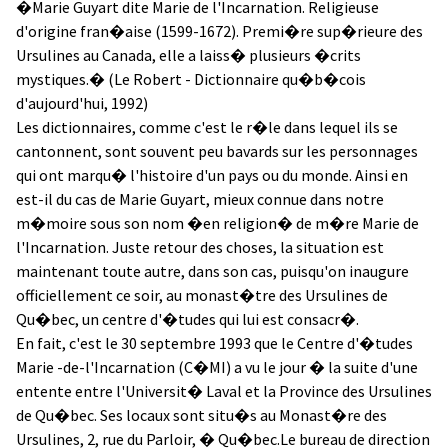
�Marie Guyart dite Marie de l'Incarnation. Religieuse
d'origine fran�aise (1599-1672). Premi�re sup�rieure des
Ursulines au Canada, elle a laiss� plusieurs �crits
mystiques.� (Le Robert - Dictionnaire qu�b�cois
d'aujourd'hui, 1992)
Les dictionnaires, comme c'est le r�le dans lequel ils se
cantonnent, sont souvent peu bavards sur les personnages
qui ont marqu� l'histoire d'un pays ou du monde. Ainsi en
est-il du cas de Marie Guyart, mieux connue dans notre
m�moire sous son nom �en religion� de m�re Marie de
l'Incarnation. Juste retour des choses, la situation est
maintenant toute autre, dans son cas, puisqu'on inaugure
officiellement ce soir, au monast�tre des Ursulines de
Qu�bec, un centre d'�tudes qui lui est consacr�.
En fait, c'est le 30 septembre 1993 que le Centre d'�tudes
Marie -de-l'Incarnation (C�MI) a vu le jour � la suite d'une
entente entre l'Universit� Laval et la Province des Ursulines
de Qu�bec. Ses locaux sont situ�s au Monast�re des
Ursulines, 2, rue du Parloir, � Qu�bec.Le bureau de direction