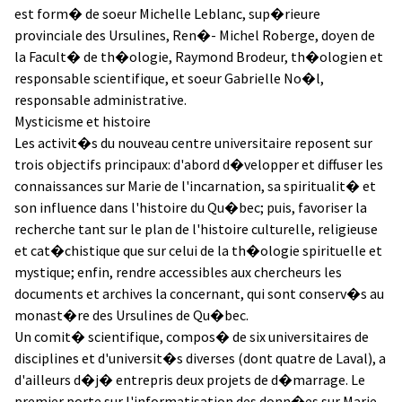
est form� de soeur Michelle Leblanc, sup�rieure
provinciale des Ursulines, Ren�- Michel Roberge, doyen de
la Facult� de th�ologie, Raymond Brodeur, th�ologien et
responsable scientifique, et soeur Gabrielle No�l,
responsable administrative.
Mysticisme et histoire
Les activit�s du nouveau centre universitaire reposent sur
trois objectifs principaux: d'abord d�velopper et diffuser les
connaissances sur Marie de l'incarnation, sa spiritualit� et
son influence dans l'histoire du Qu�bec; puis, favoriser la
recherche tant sur le plan de l'histoire culturelle, religieuse
et cat�chistique que sur celui de la th�ologie spirituelle et
mystique; enfin, rendre accessibles aux chercheurs les
documents et archives la concernant, qui sont conserv�s au
monast�re des Ursulines de Qu�bec.
Un comit� scientifique, compos� de six universitaires de
disciplines et d'universit�s diverses (dont quatre de Laval), a
d'ailleurs d�j� entrepris deux projets de d�marrage. Le
premier porte sur l'informatisation des donn�es sur Marie