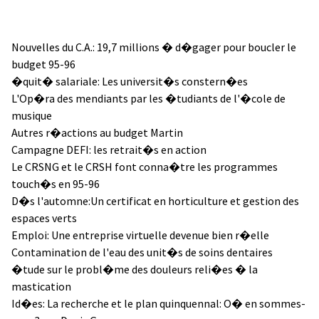
Nouvelles du C.A.: 19,7 millions � d�gager pour boucler le
budget 95-96
�quit� salariale: Les universit�s constern�es
L'Op�ra des mendiants par les �tudiants de l'�cole de
musique
Autres r�actions au budget Martin
Campagne DEFI: les retrait�s en action
Le CRSNG et le CRSH font conna�tre les programmes
touch�s en 95-96
D�s l'automne:Un certificat en horticulture et gestion des
espaces verts
Emploi: Une entreprise virtuelle devenue bien r�elle
Contamination de l'eau des unit�s de soins dentaires
�tude sur le probl�me des douleurs reli�es � la
mastication
Id�es: La recherche et le plan quinquennal: O� en sommes-