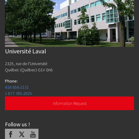
Université Laval
2325, rue de l'Université
Québec (Québec) G1V 0A6
Phone
:
418 656-2131
1 877 785-2825
Information Request
Follow us
!
Facebook
X
Youtube