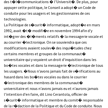
des t�l�communications � l'Universit�. De plus, pour
appuyer cette politique, le Conseil a adopt� un Code de
conduite pour les usagers et les gestionnaires de ces
technologies.
La Politique de s�curit� informatique, adopt�e en mars
1992, avait �t� modifi�e en novembre 1994 afin d'y
int�grer des �l�ments relatifs � la messagerie vocale et
au courrier �lectronique. On se souviendra que ces
modifications avaient soulev� des inqui�tudes chez
certains membres et groupes de la communaut�
universitaire qui y voyaient un droit d'inquisition dans les
bo�tes vocales et dans la messagerie �lectronique de tous
les usagers. �Nous n'avons jamais fait de v�rifications au
hasard dans les bo�tes vocales ou dans le courrier
�lectronique des membres de la communaut�
universitaire et nous n'avons jamais eu et n'aurons jamais
l'intention d'en faire, dit Lino Cerantola, officier de
s�curit� informatique et membre du comit� responsable
de la r�daction de la Politique et du Code de conduite. Nous