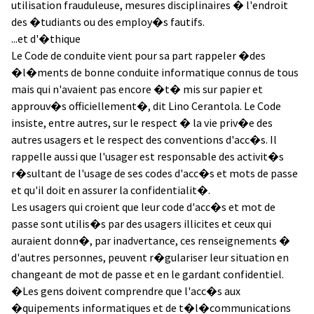
utilisation frauduleuse, mesures disciplinaires � l'endroit
des �tudiants ou des employ�s fautifs.
...et d'�thique
Le Code de conduite vient pour sa part rappeler �des
�l�ments de bonne conduite informatique connus de tous
mais qui n'avaient pas encore �t� mis sur papier et
approuv�s officiellement�, dit Lino Cerantola. Le Code
insiste, entre autres, sur le respect � la vie priv�e des
autres usagers et le respect des conventions d'acc�s. Il
rappelle aussi que l'usager est responsable des activit�s
r�sultant de l'usage de ses codes d'acc�s et mots de passe
et qu'il doit en assurer la confidentialit�.
Les usagers qui croient que leur code d'acc�s et mot de
passe sont utilis�s par des usagers illicites et ceux qui
auraient donn�, par inadvertance, ces renseignements �
d'autres personnes, peuvent r�gulariser leur situation en
changeant de mot de passe et en le gardant confidentiel.
�Les gens doivent comprendre que l'acc�s aux
�quipements informatiques et de t�l�communications