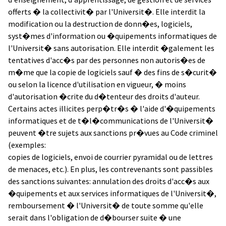
offerts � la collectivit� par l'Universit�. Elle interdit la
modification ou la destruction de donn�es, logiciels,
syst�mes d'information ou �quipements informatiques de
l'Universit� sans autorisation. Elle interdit �galement les
tentatives d'acc�s par des personnes non autoris�es de
m�me que la copie de logiciels sauf � des fins de s�curit�
ou selon la licence d'utilisation en vigueur, � moins
d'autorisation �crite du d�tenteur des droits d'auteur.
Certains actes illicites perp�tr�s � l'aide d'�quipements
informatiques et de t�l�communications de l'Universit�
peuvent �tre sujets aux sanctions pr�vues au Code criminel
(exemples:
copies de logiciels, envoi de courrier pyramidal ou de lettres
de menaces, etc.). En plus, les contrevenants sont passibles
des sanctions suivantes: annulation des droits d'acc�s aux
�quipements et aux services informatiques de l'Universit�,
remboursement � l'Universit� de toute somme qu'elle
serait dans l'obligation de d�bourser suite � une