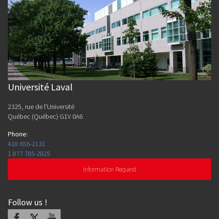
Université Laval
2325, rue de l'Université
Québec (Québec) G1V 0A6
Phone
:
418 656-2131
1 877 785-2825
Information Request
Follow us
!
Facebook
X
Youtube