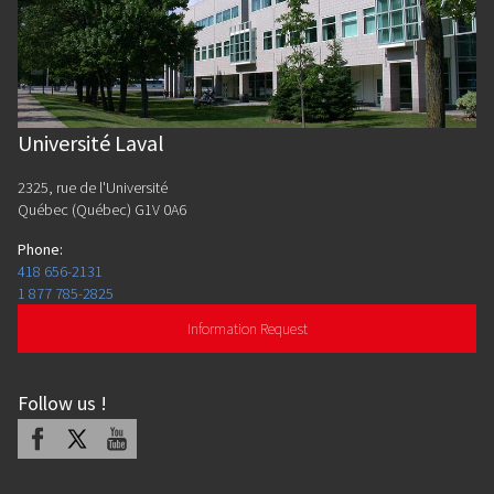
Université Laval
2325, rue de l'Université
Québec (Québec) G1V 0A6
Phone
:
418 656-2131
1 877 785-2825
Information Request
Follow us
!
Facebook
X
Youtube