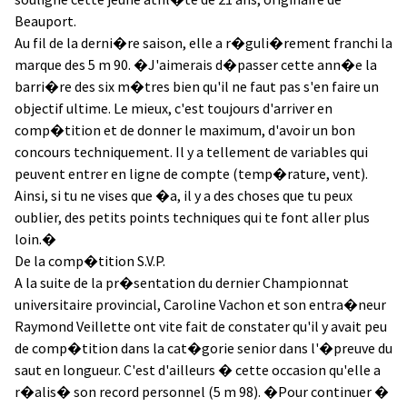
Beauport.
Au fil de la derni�re saison, elle a r�guli�rement franchi la
marque des 5 m 90. �J'aimerais d�passer cette ann�e la
barri�re des six m�tres bien qu'il ne faut pas s'en faire un
objectif ultime. Le mieux, c'est toujours d'arriver en
comp�tition et de donner le maximum, d'avoir un bon
concours techniquement. Il y a tellement de variables qui
peuvent entrer en ligne de compte (temp�rature, vent).
Ainsi, si tu ne vises que �a, il y a des choses que tu peux
oublier, des petits points techniques qui te font aller plus
loin.�
De la comp�tition S.V.P.
A la suite de la pr�sentation du dernier Championnat
universitaire provincial, Caroline Vachon et son entra�neur
Raymond Veillette ont vite fait de constater qu'il y avait peu
de comp�tition dans la cat�gorie senior dans l'�preuve du
saut en longueur. C'est d'ailleurs � cette occasion qu'elle a
r�alis� son record personnel (5 m 98). �Pour continuer �