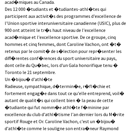
acad�miques au Canada.
Des 12 000 �tudiants et �tudiantes-athl�tes qui
participent aux activit�s des programmes d'excellence de
l'Union sportive interuniversitaire canadienne (USIC), plus de
900 ont atteint le tr�s haut niveau de l'excellence
acad�mique et l'excellence sportive. De ce groupe, cinq
hommes et cinq femmes, dont Caroline Vachon, ont �t�
retenus par le comit� de s�lection pour repr�senter les
diff�rentes conf�rences du sport universitaire au pays,
dont celle du Qu�bec, lors d'un Gala honorifique tenu �
Toronto le 21 septembre.
Un �bijou� d'athl�te
Radieuse, sympathique, d�termin�e, r�fl�chie et
fortement engag�e dans tout ce qu'elle entreprend, voil�
autant de qualit�s qui collent bien � la peau de cette
�tudiante qui fut nomm�e athl�te f�minine par
excellence du club d'athl�tisme l'an dernier lors du M�rite
sportif Rouge et Or. Caroline Vachon, c'est un �bijou�
d'athl�te comme le souligne son entra�neur Raymond