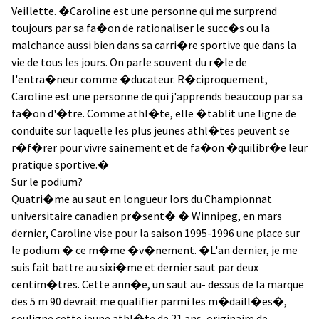
Veillette. �Caroline est une personne qui me surprend
toujours par sa fa�on de rationaliser le succ�s ou la
malchance aussi bien dans sa carri�re sportive que dans la
vie de tous les jours. On parle souvent du r�le de
l'entra�neur comme �ducateur. R�ciproquement,
Caroline est une personne de qui j'apprends beaucoup par sa
fa�on d'�tre. Comme athl�te, elle �tablit une ligne de
conduite sur laquelle les plus jeunes athl�tes peuvent se
r�f�rer pour vivre sainement et de fa�on �quilibr�e leur
pratique sportive.�
Sur le podium?
Quatri�me au saut en longueur lors du Championnat
universitaire canadien pr�sent� � Winnipeg, en mars
dernier, Caroline vise pour la saison 1995-1996 une place sur
le podium � ce m�me �v�nement. �L'an dernier, je me
suis fait battre au sixi�me et dernier saut par deux
centim�tres. Cette ann�e, un saut au- dessus de la marque
des 5 m 90 devrait me qualifier parmi les m�daill�es�,
souligne cette jeune athl�te de 21 ans, originaire de