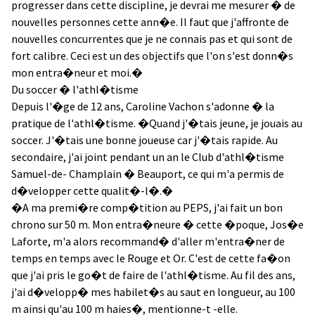
progresser dans cette discipline, je devrai me mesurer � de
nouvelles personnes cette ann�e. Il faut que j'affronte de
nouvelles concurrentes que je ne connais pas et qui sont de
fort calibre. Ceci est un des objectifs que l'on s'est donn�s
mon entra�neur et moi.�
Du soccer � l'athl�tisme
Depuis l'�ge de 12 ans, Caroline Vachon s'adonne � la
pratique de l'athl�tisme. �Quand j'�tais jeune, je jouais au
soccer. J'�tais une bonne joueuse car j'�tais rapide. Au
secondaire, j'ai joint pendant un an le Club d'athl�tisme
Samuel-de- Champlain � Beauport, ce qui m'a permis de
d�velopper cette qualit�-l�.�
�A ma premi�re comp�tition au PEPS, j'ai fait un bon
chrono sur 50 m. Mon entra�neure � cette �poque, Jos�e
Laforte, m'a alors recommand� d'aller m'entra�ner de
temps en temps avec le Rouge et Or. C'est de cette fa�on
que j'ai pris le go�t de faire de l'athl�tisme. Au fil des ans,
j'ai d�velopp� mes habilet�s au saut en longueur, au 100
m ainsi qu'au 100 m haies�, mentionne-t -elle.