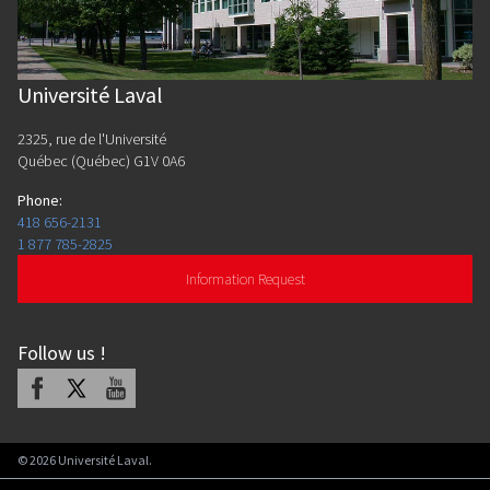
Université Laval
2325, rue de l'Université
Québec (Québec) G1V 0A6
Phone
:
418 656-2131
1 877 785-2825
Information Request
Follow us
!
Facebook
X
Youtube
©
2026
Université Laval.