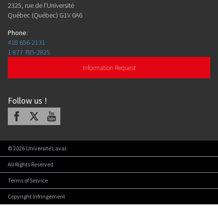
2325, rue de l'Université
Québec (Québec) G1V 0A6
Phone
:
418 656-2131
1 877 785-2825
Information Request
Follow us
!
Facebook
X
Youtube
©
2026
Université Laval.
All Rights Reserved
Terms of Service
Copyright Infringement