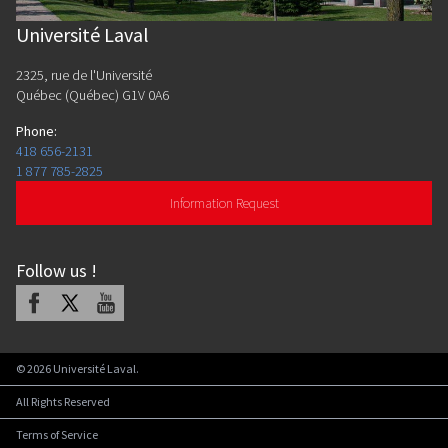
Université Laval
2325, rue de l'Université
Québec (Québec) G1V 0A6
Phone
:
418 656-2131
1 877 785-2825
Information Request
Follow us
!
Facebook
X
Youtube
©
2026
Université Laval.
All Rights Reserved
Terms of Service