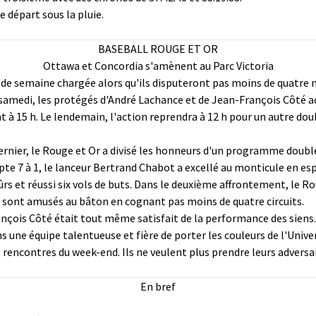
e départ sous la pluie.
BASEBALL ROUGE ET OR
Ottawa et Concordia s'amènent au Parc Victoria
 de semaine chargée alors qu'ils disputeront pas moins de quatre 
 samedi, les protégés d'André Lachance et de Jean-François Côté ac
 15 h. Le lendemain, l'action reprendra à 12 h pour un autre doubl
ernier, le Rouge et Or a divisé les honneurs d'un programme double
e 7 à 1, le lanceur Bertrand Chabot a excellé au monticule en es
ûrs et réussi six vols de buts. Dans le deuxième affrontement, le Ro
se sont amusés au bâton en cognant pas moins de quatre circuits.
rançois Côté était tout même satisfait de la performance des siens
une équipe talentueuse et fière de porter les couleurs de l'Univers
 rencontres du week-end. Ils ne veulent plus prendre leurs adversai
En bref