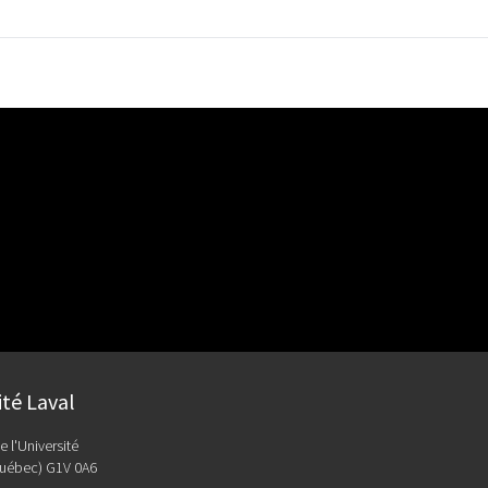
ité Laval
e l'Université
uébec) G1V 0A6