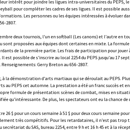
leur intérêt pour joindre les ligues intra-universitaires du PEPS,
eyball pour compléter les cadres de ses ligues. Il est possible aussi
formations. Les personnes ou les équipes intéressées à évoluer dan
56-2807.
embre deux tournois, l'un en softball (Les canons) et l'autre en to
jeu sont proposées aux équipes dont certaines en mixte. La formul
dants de la première partie. Les frais de participation pour jouer
. Il est possible de s'inscrire au local 2254 du PEPS jusqu'au 17 sep
i. Renseignements: Gerry Breton au 656-2807.
, à la démonstration d'arts martiaux qui se déroulait au PEPS. Plus
rts au PEPS cet automne. La prestation a été un franc succès et en 
propre formule de présentation: scènes de combat, mises en situat
fiée qu'intéressante. De plus, les spectateurs ont eu la chance de 
ntre 26 $ pour un cours semaine à 51 $ pour deux cours semaine pour
t très compétitifs. Pour les retardataires, il n'est pas trop tar
secrétariat du SAS, bureau 2254, entre 9 h et 16 h 45 et à la récepti