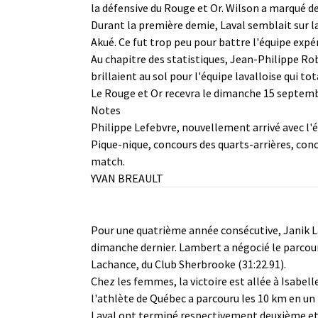
la défensive du Rouge et Or. Wilson a marqué d
Durant la première demie, Laval semblait sur l
Akué. Ce fut trop peu pour battre l'équipe exp
Au chapitre des statistiques, Jean-Philippe Rob
brillaient au sol pour l'équipe lavalloise qui to
Le Rouge et Or recevra le dimanche 15 septembr
Notes
Philippe Lefebvre, nouvellement arrivé avec l'é
Pique-nique, concours des quarts-arrières, co
match.
YVAN BREAULT
Pour une quatrième année consécutive, Janik La
dimanche dernier. Lambert a négocié le parcours 
Lachance, du Club Sherbrooke (31:22.91).
Chez les femmes, la victoire est allée à Isabel
l'athlète de Québec a parcouru les 10 km en un 
Laval ont terminé respectivement deuxième et t