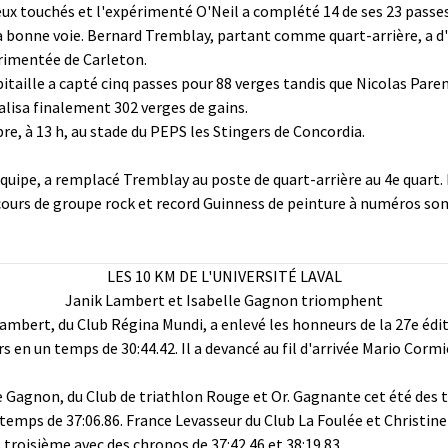
eux touchés et l'expérimenté O'Neil a complété 14 de ses 23 passes
a bonne voie. Bernard Tremblay, partant comme quart-arrière, a d'
érimentée de Carleton.
itaille a capté cinq passes pour 88 verges tandis que Nicolas Paren
talisa finalement 302 verges de gains.
e, à 13 h, au stade du PEPS les Stingers de Concordia.
quipe, a remplacé Tremblay au poste de quart-arrière au 4e quart. 
ncours de groupe rock et record Guinness de peinture à numéros 
LES 10 KM DE L'UNIVERSITÉ LAVAL
Janik Lambert et Isabelle Gagnon triomphent
mbert, du Club Régina Mundi, a enlevé les honneurs de la 27e éditi
en un temps de 30:44.42. Il a devancé au fil d'arrivée Mario Cormie
le Gagnon, du Club de triathlon Rouge et Or. Gagnante cet été des
temps de 37:06.86. France Levasseur du Club La Foulée et Christine 
roisième avec des chronos de 37:42.46 et 38:19.83.