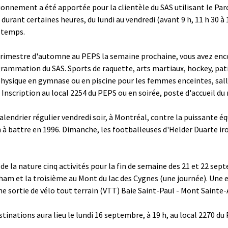
tionnement a été apportée pour la clientèle du SAS utilisant le Par
rant certaines heures, du lundi au vendredi (avant 9 h, 11 h 30 à 14
 temps.
 trimestre d'automne au PEPS la semaine prochaine, vous avez encor
programmation du SAS. Sports de raquette, arts martiaux, hockey, 
ysique en gymnase ou en piscine pour les femmes enceintes, sall
Inscription au local 2254 du PEPS ou en soirée, poste d'accueil du 
lendrier régulier vendredi soir, à Montréal, contre la puissante éq
à battre en 1996. Dimanche, les footballeuses d'Helder Duarte iron
e la nature cinq activités pour la fin de semaine des 21 et 22 sept
am et la troisième au Mont du lac des Cygnes (une journée). Une ex
une sortie de vélo tout terrain (VTT) Baie Saint-Paul - Mont Sain
estinations aura lieu le lundi 16 septembre, à 19 h, au local 2270 