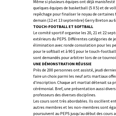
Même si plusieurs équipes ont déjà manisfesté 
quelques équipes de basketball (5 X 5) et de voll
repêchage pour finaliser le noyau de certaines 
demain (12 et 13 septembre) Gerry Breton au 6
TOUCH-FOOTBALL ET SOFTBALL
Le comité sportif organise les 20, 21 et 22 sept
extérieurs du PEPS. Différentes catégories de 
élimination avec ronde consolation pour les per
pour le softball et à 90 $ pour le touch-football
sont demandés pour arbitrer lors de ce tourno
UNE DÉMONSTRATION RÉUSSIE
Près de 200 personnes ont assisté, jeudi dernier
faire un choix parmi les neuf arts martiaux offe
d'inscription. Chaque art martial détenait sa 
cérémonial. Bref, une présentation aussi diversi
professeurs des diverses disciplines.
Les cours sont très abordables. Ils oscillent e
autres membres et les non-membres sont égalemen
poursuivent au PEPS jusqu'au début des cours au 