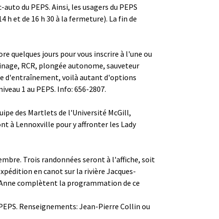
c-auto du PEPS. Ainsi, les usagers du PEPS
 h et de 16 h 30 à la fermeture). La fin de
e quelques jours pour vous inscrire à l'une ou
patinage, RCR, plongée autonome, sauveteur
e d'entraînement, voilà autant d'options
niveau 1 au PEPS. Info: 656-2807.
uipe des Martlets de l'Université McGill,
t à Lennoxville pour y affronter les Lady
embre. Trois randonnées seront à l'affiche, soit
pédition en canot sur la rivière Jacques-
te-Anne complètent la programmation de ce
du PEPS. Renseignements: Jean-Pierre Collin ou