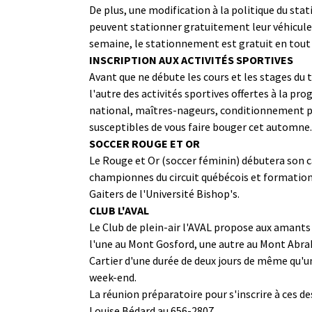
De plus, une modification à la politique du sta
peuvent stationner gratuitement leur véhicule du
semaine, le stationnement est gratuit en tout
INSCRIPTION AUX ACTIVITÉS SPORTIVES
Avant que ne débute les cours et les stages du
l'autre des activités sportives offertes à la 
national, maîtres-nageurs, conditionnement ph
susceptibles de vous faire bouger cet automne. 
SOCCER ROUGE ET OR
Le Rouge et Or (soccer féminin) débutera son ca
championnes du circuit québécois et formation 
Gaiters de l'Université Bishop's.
CLUB L'AVAL
Le Club de plein-air l'AVAL propose aux amants d
l'une au Mont Gosford, une autre au Mont Abrah
Cartier d'une durée de deux jours de même qu'
week-end.
La réunion préparatoire pour s'inscrire à ces d
Louise Bédard au 656-2807.