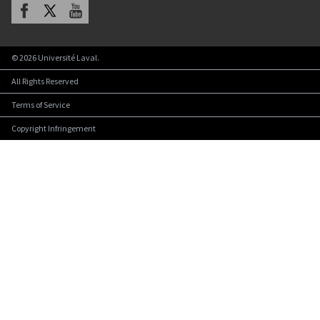
Facebook
X
Youtube
©
2026
Université Laval.
All Rights Reserved
Terms of Service
Copyright Infringement