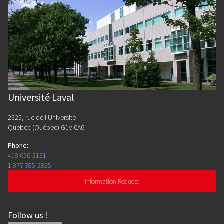
Université Laval
2325, rue de l'Université
Québec (Québec) G1V 0A6
Phone
:
418 656-2131
1 877 785-2825
Information Request
Follow us
!