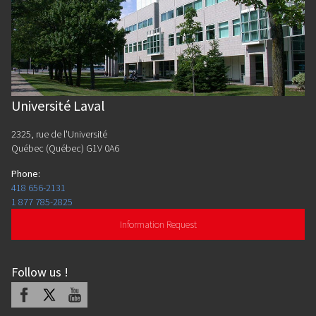
Université Laval
2325, rue de l'Université
Québec (Québec) G1V 0A6
Phone
:
418 656-2131
1 877 785-2825
Information Request
Follow us
!
Facebook
X
Youtube