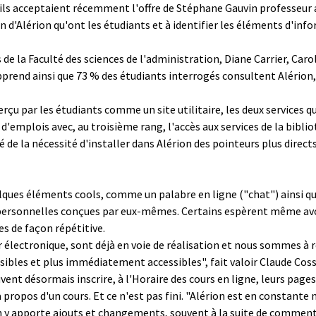
qu'ils acceptaient récemment l'offre de Stéphane Gauvin professeu
on d'Alérion qu'ont les étudiants et à identifier les éléments d'inf
de la Faculté des sciences de l'administration, Diane Carrier, Caro
pprend ainsi que 73 % des étudiants interrogés consultent Alérion,
rçu par les étudiants comme un site utilitaire, les deux services
es d'emplois avec, au troisième rang, l'accès aux services de la bibl
 de la nécessité d'installer dans Alérion des pointeurs plus dire
lques éléments cools, comme un palabre en ligne ("chat") ainsi que
 personnelles conçues par eux-mêmes. Certains espèrent même avoi
s de façon répétitive.
 électronique, sont déjà en voie de réalisation et nous sommes à r
isibles et plus immédiatement accessibles", fait valoir Claude Cos
vent désormais inscrire, à l'Horaire des cours en ligne, leurs page
 propos d'un cours. Et ce n'est pas fini. "Alérion est en constante 
 y apporte ajouts et changements, souvent à la suite de comment