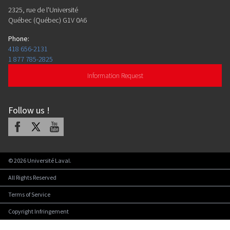
2325, rue de l'Université
Québec (Québec) G1V 0A6
Phone
:
418 656-2131
1 877 785-2825
Information Request
Follow us
!
Facebook
X
Youtube
©
2026
Université Laval.
All Rights Reserved
Terms of Service
Copyright Infringement