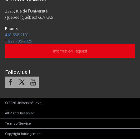
2325, rue de l'Université
Québec (Québec) G1V 0A6
Phone
:
418 656-2131
1 877 785-2825
Information Request
Follow us
!
Facebook
X
Youtube
©
2026
Université Laval.
All Rights Reserved
Terms of Service
Copyright Infringement