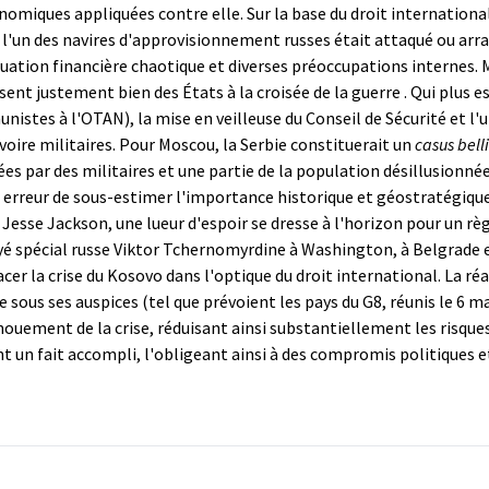
omiques appliquées contre elle. Sur la base du droit international
si l'un des navires d'approvisionnement russes était attaqué ou arr
ation financière chaotique et diverses préoccupations internes. 
t justement bien des États à la croisée de la guerre . Qui plus est
istes à l'OTAN), la mise en veilleuse du Conseil de Sécurité et l
oire militaires. Pour Moscou, la Serbie constituerait un
casus bell
mées par des militaires et une partie de la population désillusionn
erreur de sous-estimer l'importance historique et géostratégique 
Jesse Jackson, une lueur d'espoir se dresse à l'horizon pour un rè
yé spécial russe Viktor Tchernomyrdine à Washington, à Belgrade e
er la crise du Kosovo dans l'optique du droit international. La réa
sous ses auspices (tel que prévoient les pays du G8, réunis le 6 
nouement de la crise, réduisant ainsi substantiellement les risqu
t un fait accompli, l'obligeant ainsi à des compromis politiques et