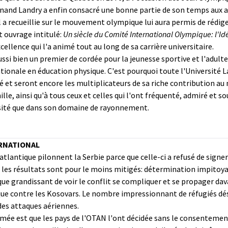
ernand Landry a enfin consacré une bonne partie de son temps aux a
 recueillie sur le mouvement olympique lui aura permis de rédiger
 ouvrage intitulé:
Un siècle du Comité International Olympique: l'Idée
cellence qui l'a animé tout au long de sa carrière universitaire.
i bien un premier de cordée pour la jeunesse sportive et l'adulte 
tionale en éducation physique. C'est pourquoi toute l'Université
 et seront encore les multiplicateurs de sa riche contribution au 
lle, ainsi qu'à tous ceux et celles qui l'ont fréquenté, admiré et 
rsité que dans son domaine de rayonnement.
RNATIONAL
e atlantique pilonnent la Serbie parce que celle-ci a refusé de signe
es résultats sont pour le moins mitigés: détermination impitoyabl
que grandissant de voir le conflit se compliquer et se propager da
ue contre les Kosovars. Le nombre impressionnant de réfugiés dést
des attaques aériennes.
mée est que les pays de l'OTAN l'ont décidée sans le consentement 