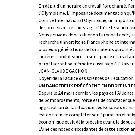
En dépit d'un horaire de travail fort chargé, F
l'Olympisme. L'imposante documentation qu'il a
Comité International Olympique, un important
de son oeuvre, cet ou-vrage réflète le souci d'ex
Nous pouvons donc saluer en Fernand Landry auss
recherche universitaire francophone et interna
plusieurs générations de formateurs qui ont été
sincères condoléances à son épouse et à sa fami
perpétueront sa mémoire aussi bien à l'Unive
JEAN-CLAUDE GAGNON
Doyen de la Faculté des sciences de l'éducation
UN DANGEREUX PRÉCÉDENT EN DROIT INTE
Depuis le 24 mars dernier, les pays de l'Allianc
de bombardements, force est de constater que l
aggravation de la situation des Kosovars et ris
est en train de compléter son épuration ethniq
économique était déjà précaire avant le début 
L'une des notes discordantes de cette action ar