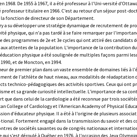
 1968. De 1955 à 1967, il a été professeur à l'Uni-versité d'Ottawa
ofesseur titulaire en 1966. C'est au retour d'un séjour post-doctor
r la fonction de directeur de son Département.
ry a su développer une stratégie dynamique de recrutement de profe
vité physique, qui n'a pas tardé à se faire remarquer par l'importan
ace des programmes de 2e et 3e cycles qui ont attiré des candidats d
ux attentes de la population. L'importance de la contribution du p
éducation physique a été soulignée de multiples façons parmi lesq
n 1990, et de Moncton, en 1994.
ur de premier plan dans un vaste ensemble de domaines liés à l'édu
ent de l'athlète de haut niveau, aux modalités de réadaptation 
pects technico-pédagogiques des activités sportives. Ceux qui ont 
sme et sa grande curiosité intellectuelle. L'importance de sa co
t que dans celui de la cardiologie a été reconnue par trois sociétés
can College of Cardiology et l'American Academy of Physical Educa
sion d'éducateur physique. Il a été à l'origine de plusieurs associ
a-tional. Fortement engagé dans la transmission du savoir et des con
ntres de sociétés savantes ou de congrès nationaux et internatio
ue qui s'est déroulé à Québec en 1976, à l'occasion des Jeux Olympi