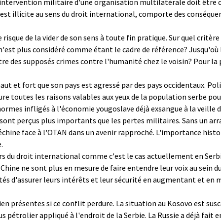
 intervention militaire d'une organisation multilatérale doit être 
est illicite au sens du droit international, comporte des conséquenc
e risque de la vider de son sens à toute fin pratique. Sur quel critè
l n'est plus considéré comme étant le cadre de référence? Jusqu'où
e des supposés crimes contre l'humanité chez le voisin? Pour la 
aut et fort que son pays est agressé par des pays occidentaux. Pol
ure toutes les raisons valables aux yeux de la population serbe pour
ormes infligés à l'économie yougoslave déjà exsangue à la veille du
 sont perçus plus importants que les pertes militaires. Sans un ar
échine face à l'OTAN dans un avenir rapproché. L'importance histor
.
s du droit international comme c'est le cas actuellement en Serbi
hine ne sont plus en mesure de faire entendre leur voix au sein du
tés d'assurer leurs intérêts et leur sécurité en augmentant et en m
n présentes si ce conflit perdure. La situation au Kosovo est susc
 pétrolier appliqué à l'endroit de la Serbie. La Russie a déjà fait 