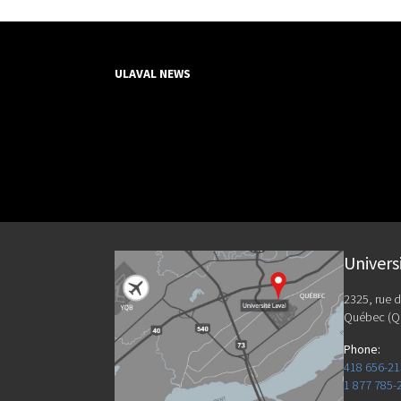
ULAVAL NEWS
Univers
2325, rue d
Québec (Q
Phone
:
418 656-2
1 877 785-