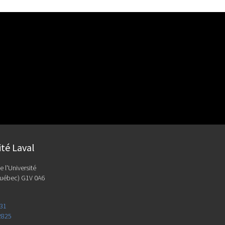
ité Laval
e l'Université
uébec) G1V 0A6
131
2825