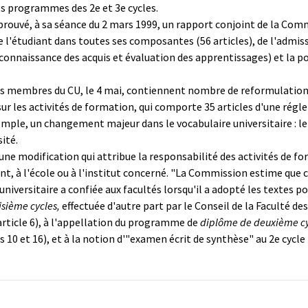
es programmes des 2e et 3e cycles.
pprouvé, à sa séance du 2 mars 1999, un rapport conjoint de la Comm
 l'étudiant dans toutes ses composantes (56 articles), de l'admis
connaissance des acquis et évaluation des apprentissages) et la po
s membres du CU, le 4 mai, contiennent nombre de reformulations 
ur les activités de formation, qui comporte 35 articles d'une régl
exemple, un changement majeur dans le vocabulaire universitaire :
sité.
 une modification qui attribue la responsabilité des activités de fo
, à l'école ou à l'institut concerné. "La Commission estime que c
niversitaire a confiée aux facultés lorsqu'il a adopté les textes po
sième cycles,
effectuée d'autre part par le Conseil de la Faculté d
article 6), à l'appellation du programme de
diplôme de deuxième c
s 10 et 16), et à la notion d'"examen écrit de synthèse" au 2e cycle (