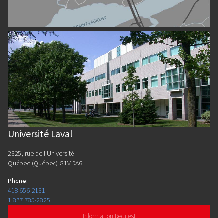
Université Laval
2325, rue de l'Université
Québec (Québec) G1V 0A6
Phone
:
418 656-2131
1 877 785-2825
Information Request