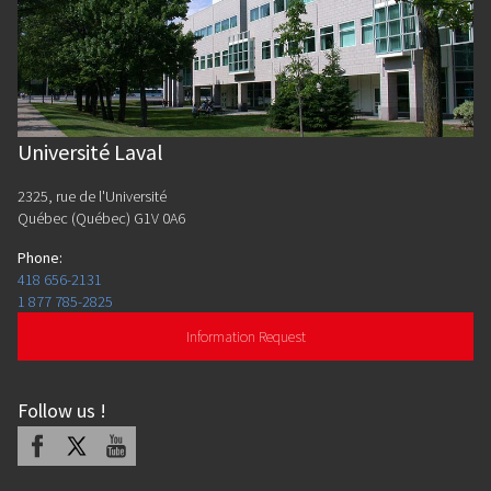
Université Laval
2325, rue de l'Université
Québec (Québec) G1V 0A6
Phone
:
418 656-2131
1 877 785-2825
Information Request
Follow us
!
Facebook
X
Youtube