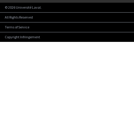
©
2026
Université Laval.
All Rights Reserved
Terms of Service
Copyright Infringement