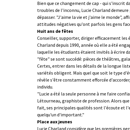
Bien que ce changement de cap - qui s'inscrit d
troubles de l'inconnu, Lucie Charland demeure 
dépasser. "J'aime la vie et j'aime le monde", a
attitudes négatives qu'ont parfois les gens fac
Huit ans de fêtes
Conseiller, supporter, diriger efficacement les é
Charland depuis 1990, année où elle a été engagé
laquelle les étudiants étaient invités à écrire da
"fête" se sont succédé: pièces de théâtres, gala
Certes, entrer dans les détails de la longue lis
variétés obligent. Mais quel que soit le type 
révèle s'être constamment efforcée d'accorder,
individu.
"Lucie a été la seule personne à me faire confi
Létourneau, graphiste de profession. Alors que j
fait, ses principales qualités sont l'écoute e
quelqu'un d'important."
Place aux jeunes
Lucie Charland considère que les premières per