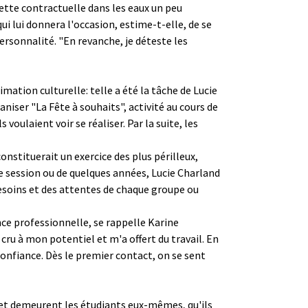
cette contractuelle dans les eaux un peu
i lui donnera l'occasion, estime-t-elle, de se
ersonnalité. "En revanche, je déteste les
imation culturelle: telle a été la tâche de Lucie
niser "La Fête à souhaits", activité au cours de
voulaient voir se réaliser. Par la suite, les
onstituerait un exercice des plus périlleux,
e session ou de quelques années, Lucie Charland
esoins et des attentes de chaque groupe ou
nce professionnelle, se rappelle Karine
 cru à mon potentiel et m'a offert du travail. En
onfiance. Dès le premier contact, on se sent
jet demeurent les étudiants eux-mêmes, qu'ils