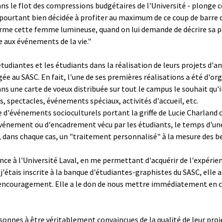
ans le flot des compressions budgétaires de l'Université - plonge 
pourtant bien décidée à profiter au maximum de ce coup de barre qu
ffirme cette femme lumineuse, quand on lui demande de décrire sa p
e aux événements de la vie."
tudiantes et les étudiants dans la réalisation de leurs projets d'an
e au SASC. En fait, l'une de ses premières réalisations a été d'orga
ns une carte de voeux distribuée sur tout le campus le souhait qu'ils 
s, spectacles, événements spéciaux, activités d'accueil, etc.
te d'événements socioculturels portant la griffe de Lucie Charland c
d'événement ou d'encadrement vécu par les étudiants, le temps d'un
 dans chaque cas, un "traitement personnalisé" à la mesure des b
ance à l'Université Laval, en me permettant d'acquérir de l'expérie
'étais inscrite à la banque d'étudiantes-graphistes du SASC, elle a
t l'encouragement. Elle a le don de nous mettre immédiatement en c
sonnes à être véritablement convaincues de la qualité de leur pro