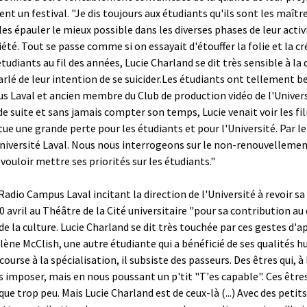
t un festival. "Je dis toujours aux étudiants qu'ils sont les maîtr
les épauler le mieux possible dans les diverses phases de leur activ
été. Tout se passe comme si on essayait d'étouffer la folie et la c
tudiants au fil des années, Lucie Charland se dit très sensible à la
rlé de leur intention de se suicider.Les étudiants ont tellement b
 Laval et ancien membre du Club de production vidéo de l'Université
de suite et sans jamais compter son temps, Lucie venait voir les fil
ue une grande perte pour les étudiants et pour l'Université. Par le 
ersité Laval. Nous nous interrogeons sur le non-renouvellement 
vouloir mettre ses priorités sur les étudiants."
Radio Campus Laval incitant la direction de l'Université à revoir s
 avril au Théâtre de la Cité universitaire "pour sa contribution au
t de la culture. Lucie Charland se dit très touchée par ces gestes d
ne McClish, une autre étudiante qui a bénéficié de ses qualités h
urse à la spécialisation, il subsiste des passeurs. Des êtres qui, à 
s imposer, mais en nous poussant un p'tit "T'es capable". Ces être
ue trop peu. Mais Lucie Charland est de ceux-là (...) Avec des petits 