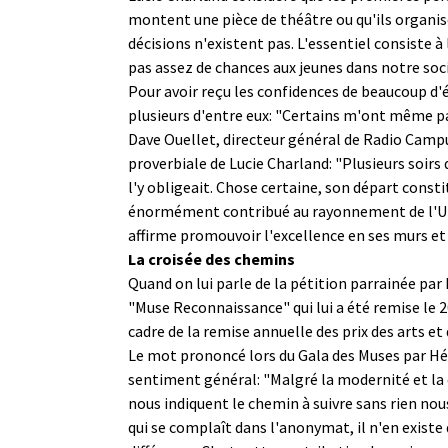
montent une pièce de théâtre ou qu'ils organisen
décisions n'existent pas. L'essentiel consiste à 
pas assez de chances aux jeunes dans notre soci
Pour avoir reçu les confidences de beaucoup d'é
plusieurs d'entre eux: "Certains m'ont même pa
Dave Ouellet, directeur général de Radio Campus
proverbiale de Lucie Charland: "Plusieurs soirs 
l'y obligeait. Chose certaine, son départ constit
énormément contribué au rayonnement de l'Univ
affirme promouvoir l'excellence en ses murs et 
La croisée des chemins
Quand on lui parle de la pétition parrainée par 
"Muse Reconnaissance" qui lui a été remise le 20
cadre de la remise annuelle des prix des arts e
Le mot prononcé lors du Gala des Muses par Hélè
sentiment général: "Malgré la modernité et la co
nous indiquent le chemin à suivre sans rien nou
qui se complaît dans l'anonymat, il n'en existe q