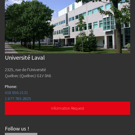
Université Laval
2325, rue de l'Université
Québec (Québec) G1V 0A6
Phone
:
418 656-2131
1 877 785-2825
Information Request
Follow us
!