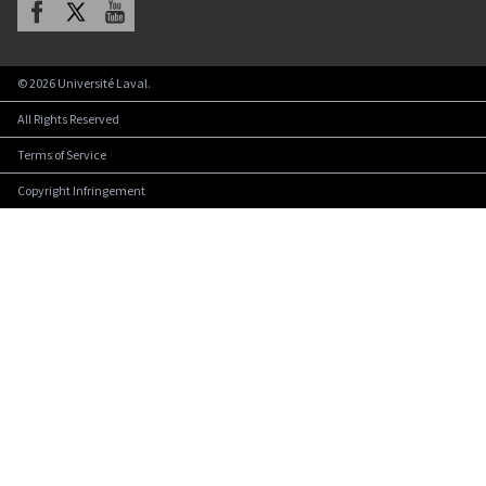
Facebook
X
Youtube
©
2026
Université Laval.
All Rights Reserved
Terms of Service
Copyright Infringement