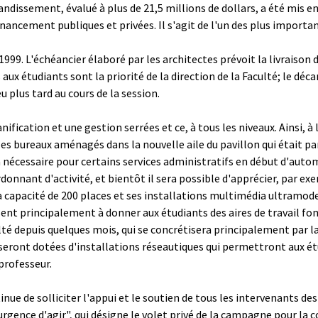
andissement, évalué à plus de 21,5 millions de dollars, a été mis e
nancement publiques et privées. Il s'agit de l'un des plus importa
1999. L'échéancier élaboré par les architectes prévoit la livraison 
aux étudiants sont la priorité de la direction de la Faculté; le déc
u plus tard au cours de la session.
fication et une gestion serrées et ce, à tous les niveaux. Ainsi, à la
les bureaux aménagés dans la nouvelle aile du pavillon qui était 
a nécessaire pour certains services administratifs en début d'auto
donnant d'activité, et bientôt il sera possible d'apprécier, par exe
 capacité de 200 places et ses installations multimédia ultramoder
ent principalement à donner aux étudiants des aires de travail fon
lté depuis quelques mois, qui se concrétisera principalement par 
seront dotées d'installations réseautiques qui permettront aux ét
 professeur.
tinue de solliciter l'appui et le soutien de tous les intervenants de
urgence d'agir", qui désigne le volet privé de la campagne pour la 