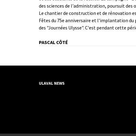
des sciences de l'administration, poursuit des o
Le chantier de construction et de rénovation es
Fêtes du 75e anniversaire et l'implantation du p
des "Journées Ulysse". C'est pendant cette péri
PASCAL CÔTÉ
ULAVAL NEWS