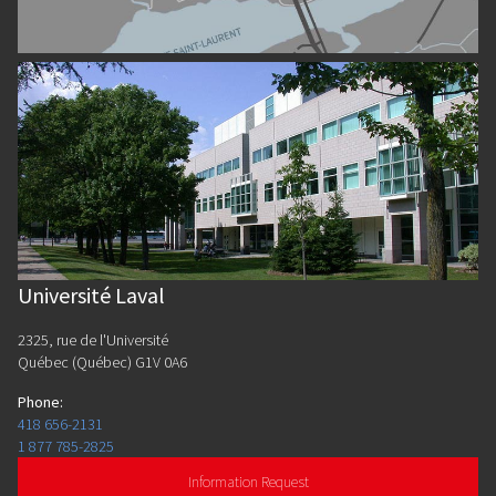
Université Laval
2325, rue de l'Université
Québec (Québec) G1V 0A6
Phone
:
418 656-2131
1 877 785-2825
Information Request