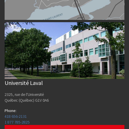
Université Laval
2325, rue de l'Université
Québec (Québec) G1V 0A6
Phone
:
418 656-2131
1 877 785-2825