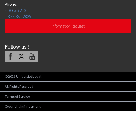
Phone
:
418 656-2131
1 877 785-2825
Information Request
Follow us
!
Facebook
X
Youtube
©
2026
Université Laval.
All Rights Reserved
Terms of Service
Copyright Infringement