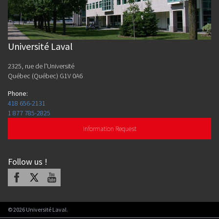
Université Laval
2325, rue de l'Université
Québec (Québec) G1V 0A6
Phone
:
418 656-2131
1 877 785-2825
Information Request
Follow us
!
Facebook
X
Youtube
©
2026
Université Laval.