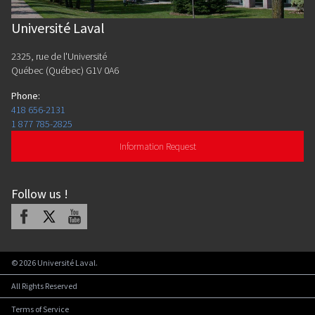
Université Laval
2325, rue de l'Université
Québec (Québec) G1V 0A6
Phone
:
418 656-2131
1 877 785-2825
Information Request
Follow us
!
Facebook
X
Youtube
©
2026
Université Laval.
All Rights Reserved
Terms of Service