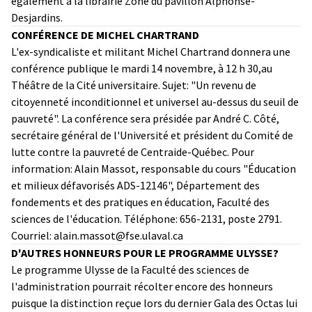
également à la librairie Zone du pavillon Alphonse-
Desjardins.
CONFÉRENCE DE MICHEL CHARTRAND
L'ex-syndicaliste et militant Michel Chartrand donnera une
conférence publique le mardi 14 novembre, à 12 h 30,au
Théâtre de la Cité universitaire. Sujet: "Un revenu de
citoyenneté inconditionnel et universel au-dessus du seuil de
pauvreté". La conférence sera présidée par André C. Côté,
secrétaire général de l'Université et président du Comité de
lutte contre la pauvreté de Centraide-Québec. Pour
information: Alain Massot, responsable du cours "Éducation
et milieux défavorisés ADS-12146", Département des
fondements et des pratiques en éducation, Faculté des
sciences de l'éducation. Téléphone: 656-2131, poste 2791.
Courriel: alain.massot@fse.ulaval.ca
D'AUTRES HONNEURS POUR LE PROGRAMME ULYSSE?
Le programme Ulysse de la Faculté des sciences de
l'administration pourrait récolter encore des honneurs
puisque la distinction reçue lors du dernier Gala des Octas lui