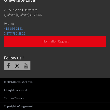
2325, rue de l'Université
Québec (Québec) G1V 0A6
Phone
:
418 656-2131
1 877 785-2825
Information Request
Follow us
!
Facebook
X
Youtube
©
2026
Université Laval.
All Rights Reserved
Terms of Service
Copyright Infringement