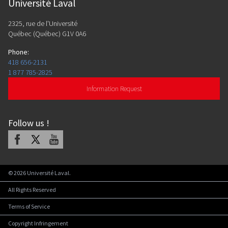
Université Laval
2325, rue de l'Université
Québec (Québec) G1V 0A6
Phone
:
418 656-2131
1 877 785-2825
Information Request
Follow us
!
Facebook
X
Youtube
©
2026
Université Laval.
All Rights Reserved
Terms of Service
Copyright Infringement