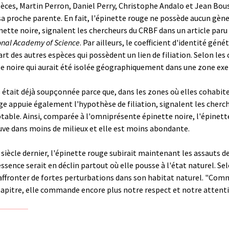
es, Martin Perron, Daniel Perry, Christophe Andalo et Jean Bousq
 sa proche parente. En fait, l'épinette rouge ne possède aucun gène
tte noire, signalent les chercheurs du CRBF dans un article paru d
onal Academy of Science
. Par ailleurs, le coefficient d'identité gén
rt des autres espèces qui possèdent un lien de filiation. Selon les
te noire qui aurait été isolée géographiquement dans une zone exem
était déjà soupçonnée parce que, dans les zones où elles cohabit
ouge appuie également l'hypothèse de filiation, signalent les cher
table. Ainsi, comparée à l'omniprésente épinette noire, l'épinett
ouve dans moins de milieux et elle est moins abondante.
siècle dernier, l'épinette rouge subirait maintenant les assauts de
sence serait en déclin partout où elle pousse à l'état naturel. Sel
affronter de fortes perturbations dans son habitat naturel. "Comm
chapitre, elle commande encore plus notre respect et notre attenti