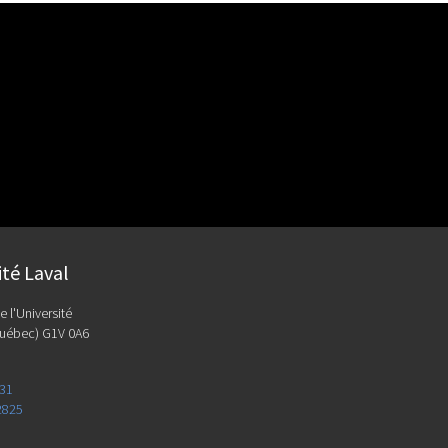
ité Laval
e l'Université
uébec) G1V 0A6
131
2825