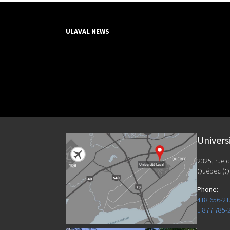
ULAVAL NEWS
Univers
2325, rue d
Québec (Q
Phone
:
418 656-2
1 877 785-