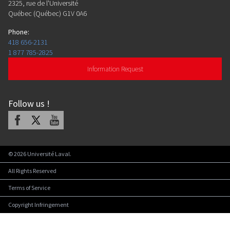
2325, rue de l'Université
Québec (Québec) G1V 0A6
Phone
:
418 656-2131
1 877 785-2825
Information Request
Follow us
!
Facebook
X
Youtube
©
2026
Université Laval.
All Rights Reserved
Terms of Service
Copyright Infringement