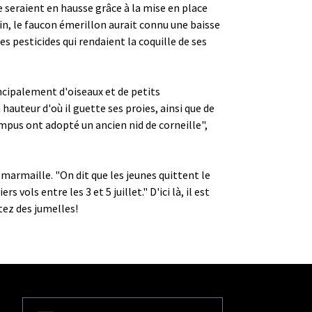
 seraient en hausse grâce à la mise en place
n, le faucon émerillon aurait connu une baisse
s pesticides qui rendaient la coquille de ses
ncipalement d'oiseaux et de petits
hauteur d'où il guette ses proies, ainsi que de
campus ont adopté un ancien nid de corneille",
marmaille. "On dit que les jeunes quittent le
 vols entre les 3 et 5 juillet." D'ici là, il est
tez des jumelles!