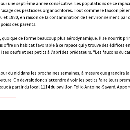
our une septième année consécutive. Les populations de ce rapace
'usage des pesticides organochlorés. Tout comme le faucon pèleri
0 et 1980, en raison de la contamination de l'environnement par ce
e poids des parents.
n, quoique de forme beaucoup plus aérodynamique. Il se nourrit pri
ffre un habitat favorable à ce rapace qui y trouve des édifices en 
si ses oeufs et ses petits à l'abri des prédateurs. "Les faucons du 
tour du nid dans les prochaines semaines, à mesure que grandira la 
ture. On devrait donc s'attendre à voir les petits faire leurs premiers
eaux à partir du local 1114 du pavillon Félix-Antoine-Savard. Appor