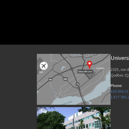
Univers
2325, rue d
Québec (Q
Phone
:
418 656-2
1 877 785-