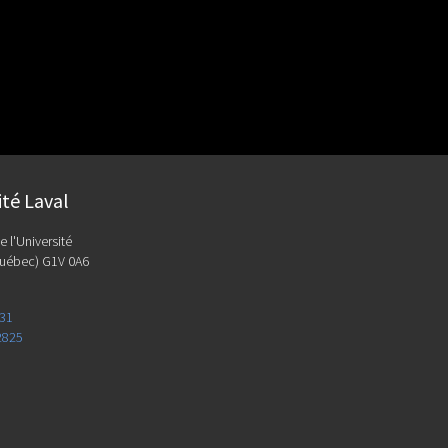
ité Laval
e l'Université
uébec) G1V 0A6
131
2825