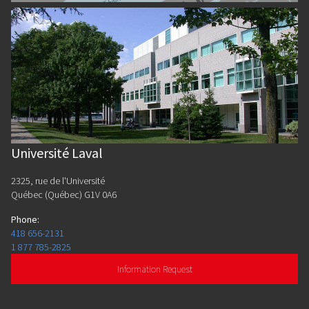
Université Laval
2325, rue de l'Université
Québec (Québec) G1V 0A6
Phone
:
418 656-2131
1 877 785-2825
Information Request