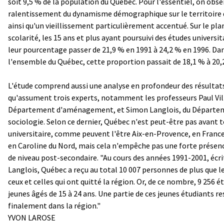
soit 9,5 % de la population du Québec. Pour l'essentiel, on obse
ralentissement du dynamisme démographique sur le territoire
ainsi qu'un vieillissement particulièrement accentué. Sur le plan
scolarité, les 15 ans et plus ayant poursuivi des études universit
leur pourcentage passer de 21,9 % en 1991 à 24,2 % en 1996. Da
l'ensemble du Québec, cette proportion passait de 18,1 % à 20,
L'étude comprend aussi une analyse en profondeur des résultat
qu'assument trois experts, notamment les professeurs Paul Vil
Département d'aménagement, et Simon Langlois, du Départe
sociologie. Selon ce dernier, Québec n'est peut-être pas avant t
universitaire, comme peuvent l'être Aix-en-Provence, en Franc
en Caroline du Nord, mais cela n'empêche pas une forte présen
de niveau post-secondaire. "Au cours des années 1991-2001, écr
Langlois, Québec a reçu au total 10 007 personnes de plus que 
ceux et celles qui ont quitté la région. Or, de ce nombre, 9 256 é
jeunes âgés de 15 à 24 ans. Une partie de ces jeunes étudiants r
finalement dans la région."
YVON LAROSE