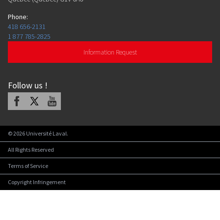
Phone
:
418 656-2131
1 877 785-2825
Information Request
Follow us
!
Facebook
X
Youtube
©
2026
Université Laval.
All Rights Reserved
Terms of Service
Copyright Infringement