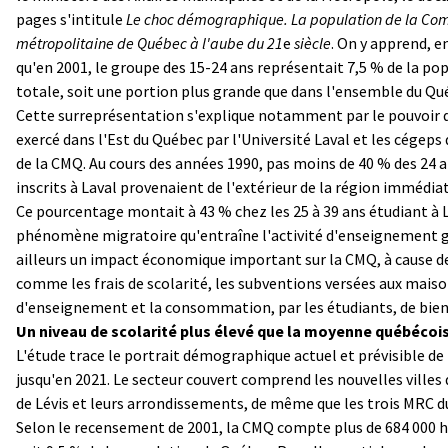
pages s'intitule
Le choc démographique. La population de la C
métropolitaine de Québec à l'aube du 21
e
siècle
. On y apprend, e
qu'en 2001, le groupe des 15-24 ans représentait 7,5 % de la po
totale, soit une portion plus grande que dans l'ensemble du Qué
Cette surreprésentation s'explique notamment par le pouvoir 
exercé dans l'Est du Québec par l'Université Laval et les cégeps 
de la CMQ. Au cours des années 1990, pas moins de 40 % des 24 
inscrits à Laval provenaient de l'extérieur de la région immédia
Ce pourcentage montait à 43 % chez les 25 à 39 ans étudiant à L
phénomène migratoire qu'entraîne l'activité d'enseignement 
ailleurs un impact économique important sur la CMQ, à cause d
comme les frais de scolarité, les subventions versées aux mais
d'enseignement et la consommation, par les étudiants, de biens
Un niveau de scolarité plus élevé que la moyenne québécoi
L'étude trace le portrait démographique actuel et prévisible de
jusqu'en 2021. Le secteur couvert comprend les nouvelles villes
de Lévis et leurs arrondissements, de même que les trois MRC du
Selon le recensement de 2001, la CMQ compte plus de 684 000 h