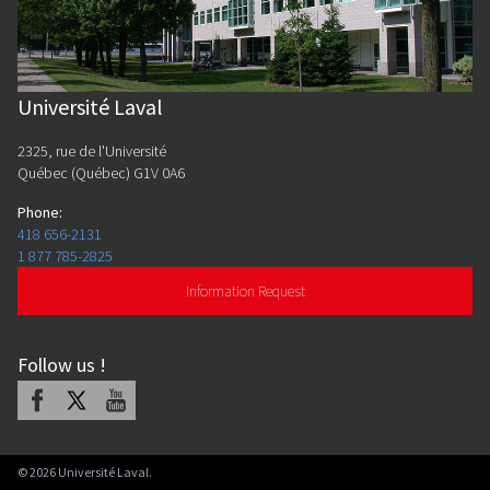
Université Laval
2325, rue de l'Université
Québec (Québec) G1V 0A6
Phone
:
418 656-2131
1 877 785-2825
Information Request
Follow us
!
Facebook
X
Youtube
©
2026
Université Laval.