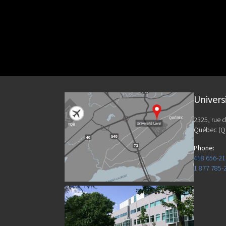
Univers
2325, rue d
Québec (Q
Phone
:
418 656-2
1 877 785-