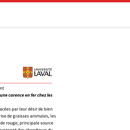
ant
 une carence en fer chez les
cées par leur désir de bien
rise de graisses animales, les
nde rouge, principale source
 avancent des chercheurs du