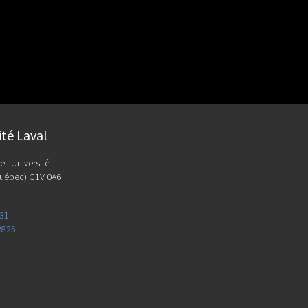
ité Laval
e l'Université
uébec) G1V 0A6
131
2825