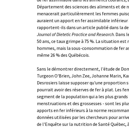
Département des sciences des aliments et de nu
menacerait particulièrement les femmes puisq
auraient un apport en fer assimilable inférieu
rapportent-ils dans un article publié dans la d
Journal of Dietetic Practice and Research
. Dans 
50 ans, ce taux grimpe à 75 %. La situation es
hommes, mais la sous-consommation de fer as
même 26 % des Québécois.
Sans le démontrer directement, l'étude de Dom
Turgeon O'Brien, John Zee, Johanne Marin, Ka
Desrosiers laisse supposer qu'une proportion s
pourrait avoir des réserves de fer à plat. Les fe
segment de la population qui a les plus grands 
menstruations et des grossesses - sont les plus
apports en fer inférieurs à la norme recommand
données utilisées par les chercheurs pour arriv
de l'Enquête sur la nutrition de Santé Québec, à