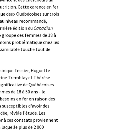
trition. Cette carence en fer
ue deux Québécoises sur trois
r au niveau recommandé,
ernière édition du
Canadian
le groupe des femmes de 18 à
t moins problématique chez les
similable touche tout de
inique Tessier, Huguette
rine Tremblay et Thérèse
ignificative de Québécoises
mmes de 18 à 50 ans - le
besoins en fer en raison des
 susceptibles d'avoir des
ée, révèle l'étude. Les
er à ces constats proviennent
 laquelle plus de 2 000