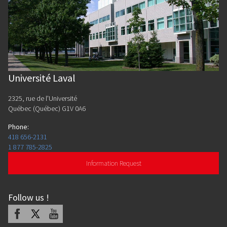
Université Laval
2325, rue de l'Université
Québec (Québec) G1V 0A6
Phone
:
418 656-2131
1 877 785-2825
Information Request
Follow us
!
Facebook
X
Youtube