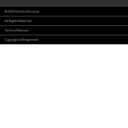
©
2026
Université Laval.
All Rights Reserved
Terms of Service
Copyright Infringement