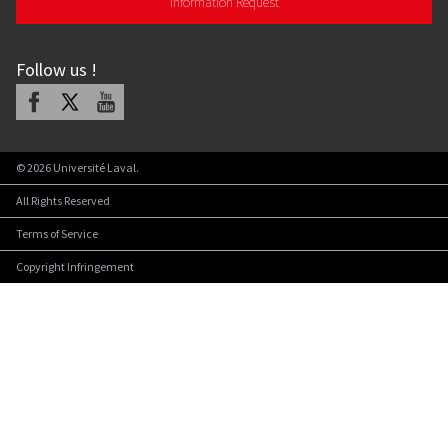
Information Request
Follow us
!
Facebook
X
Youtube
©
2026
Université Laval.
All Rights Reserved
Terms of Service
Copyright Infringement