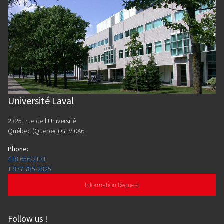
Université Laval
2325, rue de l'Université
Québec (Québec) G1V 0A6
Phone
:
418 656-2131
1 877 785-2825
Information Request
Follow us
!