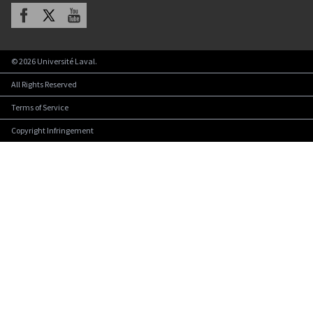
Facebook
X
Youtube
©
2026
Université Laval.
All Rights Reserved
Terms of Service
Copyright Infringement