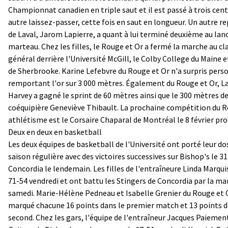
Championnat canadien en triple saut et il est passé à trois cen
autre laissez-passer, cette fois en saut en longueur. Un autre 
de Laval, Jarom Lapierre, a quant à lui terminé deuxième au lan
marteau. Chez les filles, le Rouge et Or a fermé la marche au 
général derrière l'Université McGill, le Colby College du Maine e
de Sherbrooke. Karine Lefebvre du Rouge et Or n'a surpris pers
remportant l'or sur 3 000 mètres. Également du Rouge et Or, La
Harvey a gagné le sprint de 60 mètres ainsi que le 300 mètres d
coéquipière Geneviève Thibault. La prochaine compétition du R
athlétisme est le Corsaire Chaparal de Montréal le 8 février pro
Deux en deux en basketball
Les deux équipes de basketball de l'Université ont porté leur dos
saison régulière avec des victoires successives sur Bishop's le 31
Concordia le lendemain. Les filles de l'entraîneure Linda Marqu
71-54 vendredi et ont battu les Stingers de Concordia par la ma
samedi. Marie-Hélène Pedneau et Isabelle Grenier du Rouge et 
marqué chacune 16 points dans le premier match et 13 points d
second. Chez les gars, l'équipe de l'entraîneur Jacques Paiement