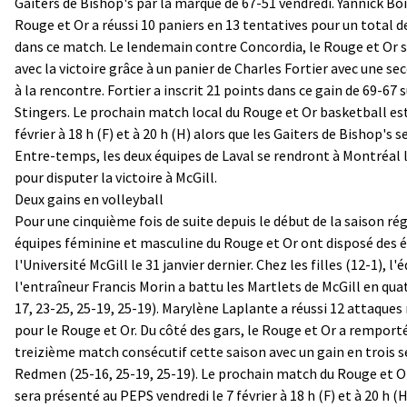
Gaiters de Bishop's par la marque de 67-51 vendredi. Yannick Bo
Rouge et Or a réussi 10 paniers en 13 tentatives pour un total d
dans ce match. Le lendemain contre Concordia, le Rouge et Or s
avec la victoire grâce à un panier de Charles Fortier avec une se
à la rencontre. Fortier a inscrit 21 points dans ce gain de 69-67 s
Stingers. Le prochain match local du Rouge et Or basketball est
février à 18 h (F) et à 20 h (H) alors que les Gaiters de Bishop's s
Entre-temps, les deux équipes de Laval se rendront à Montréal l
pour disputer la victoire à McGill.
Deux gains en volleyball
Pour une cinquième fois de suite depuis le début de la saison rég
équipes féminine et masculine du Rouge et Or ont disposé des 
l'Université McGill le 31 janvier dernier. Chez les filles (12-1), l'
l'entraîneur Francis Morin a battu les Martlets de McGill en qua
17, 23-25, 25-19, 25-19). Marylène Laplante a réussi 12 attaque
pour le Rouge et Or. Du côté des gars, le Rouge et Or a remport
treizième match consécutif cette saison avec un gain en trois se
Redmen (25-16, 25-19, 25-19). Le prochain match du Rouge et Or
sera présenté au PEPS vendredi le 7 février à 18 h (F) et à 20 h (