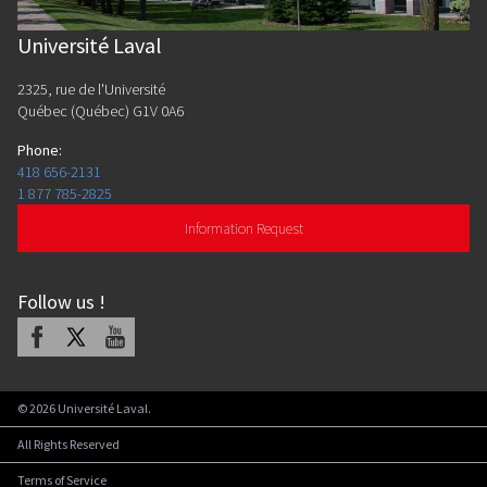
Université Laval
2325, rue de l'Université
Québec (Québec) G1V 0A6
Phone
:
418 656-2131
1 877 785-2825
Information Request
Follow us
!
Facebook
X
Youtube
©
2026
Université Laval.
All Rights Reserved
Terms of Service