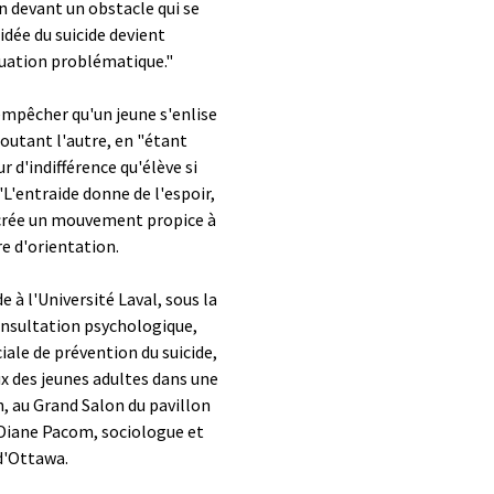
on devant un obstacle qui se
idée du suicide devient
ituation problématique."
pêcher qu'un jeune s'enlise
coutant l'autre, en "étant
 d'indifférence qu'élève si
"L'entraide donne de l'espoir,
et crée un mouvement propice à
re d'orientation.
 à l'Université Laval, sous la
onsultation psychologique,
iale de prévention du suicide,
ux des jeunes adultes dans une
h, au Grand Salon du pavillon
 Diane Pacom, sociologue et
 d'Ottawa.