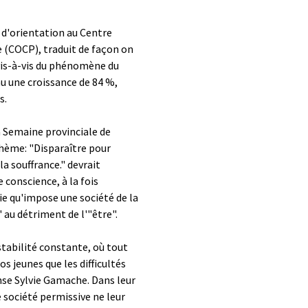
 d'orientation au Centre
 (COCP), traduit de façon on
 vis-à-vis du phénomène du
nu une croissance de 84 %,
s.
a Semaine provinciale de
 thème: "Disparaître pour
 la souffrance." devrait
 conscience, à la fois
vie qu'impose une société de la
 au détriment de l'"être".
stabilité constante, où tout
s jeunes que les difficultés
nse Sylvie Gamache. Dans leur
e société permissive ne leur