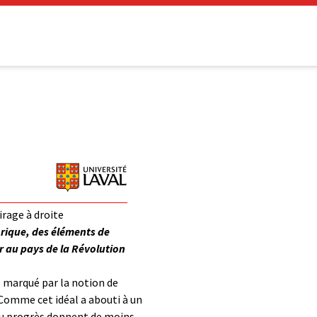
irage à droite
orique, des éléments de
 au pays de la Révolution
é marqué par la notion de
 Comme cet idéal a abouti à un
u progrès donnent de moins