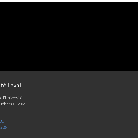
ité Laval
e l'Université
uébec) G1V 0A6
131
2825