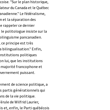
oise. "Sur le plan historique,
ndateur du Canada et le Québec
 canadienne." Le fédéralisme,
n et la séparation des
e rappeler ce dernier
, le politologue insiste sur la
bilinguisme pancanadien.
 ce principe est très
a bilingualisation." Enfin,
institutions politiques
on lui, que les institutions
a majorité francophone et
ouvernement puissant.
ment de science politique, a
is partis générationnels qui
s de la vie politique.
férule de Wilfrid Laurier,
s et, enfin, le Parti québécois