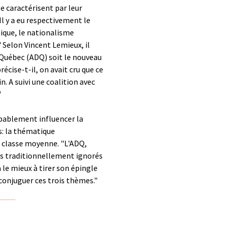
se caractérisent par leur
Il y a eu respectivement le
ique, le nationalisme
 Selon Vincent Lemieux, il
 Québec (ADQ) soit le nouveau
écise-t-il, on avait cru que ce
n. A suivi une coalition avec
"
bablement influencer la
s: la thématique
a classe moyenne. "L'ADQ,
mes traditionnellement ignorés
a le mieux à tirer son épingle
 conjuguer ces trois thèmes."