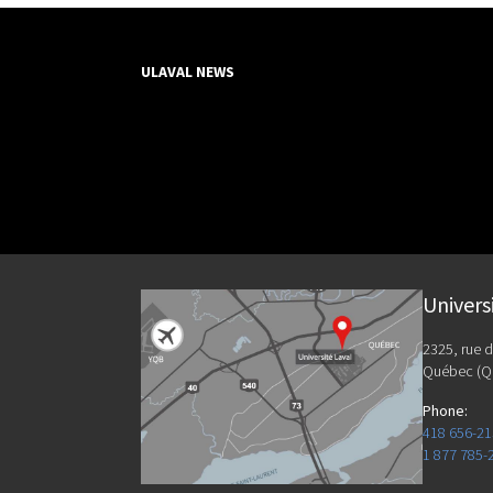
ULAVAL NEWS
Univers
2325, rue d
Québec (Q
Phone
:
418 656-2
1 877 785-