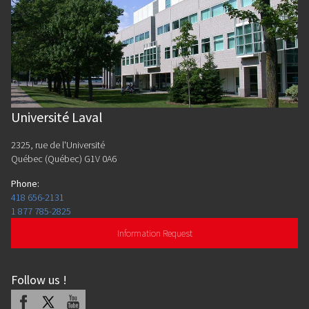
Université Laval
2325, rue de l'Université
Québec (Québec) G1V 0A6
Phone
:
418 656-2131
1 877 785-2825
Information Request
Follow us
!
Facebook
X
Youtube