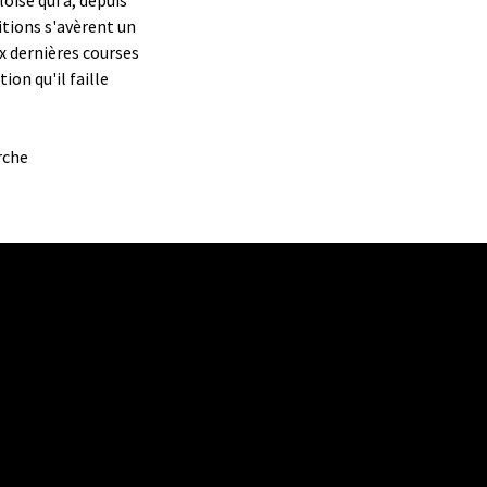
itions s'avèrent un
ux dernières courses
ion qu'il faille
rche