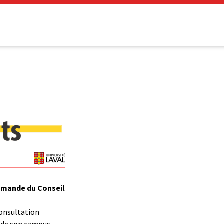
mmande du Conseil
consultation
 de son campus,