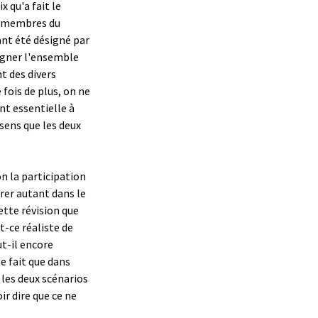
x qu'a fait le
es membres du
ant été désigné par
signer l'ensemble
t des divers
fois de plus, on ne
nt essentielle à
sens que les deux
on la participation
rer autant dans le
tte révision que
t-ce réaliste de
ut-il encore
e fait que dans
les deux scénarios
ir dire que ce ne