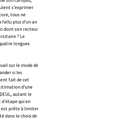
eulent s'exprimer
ncore, tous ne
 fallu plus d'un an
on dont son recteur
rsitaire ? Le
 quatre longues
avail sur le mode de
ander si les
ent fait de cet
gitimation d'une
CADEUL, autant le
 d'étape qui en
 est prête à limiter
é dans le choix de