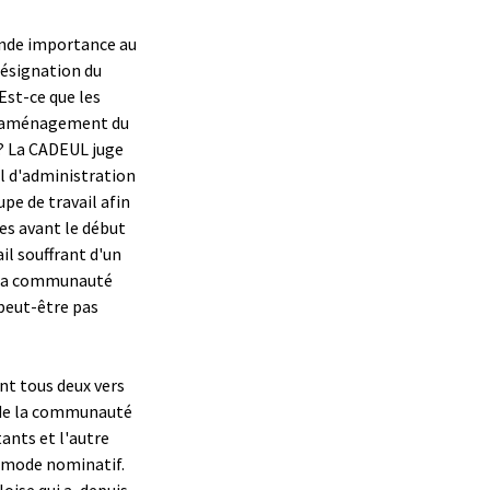
rande importance au
 désignation du
Est-ce que les
 l'aménagement du
? La CADEUL juge
il d'administration
pe de travail afin
ues avant le début
il souffrant d'un
" la communauté
 peut-être pas
nt tous deux vers
 de la communauté
ants et l'autre
un mode nominatif.
loise qui a, depuis