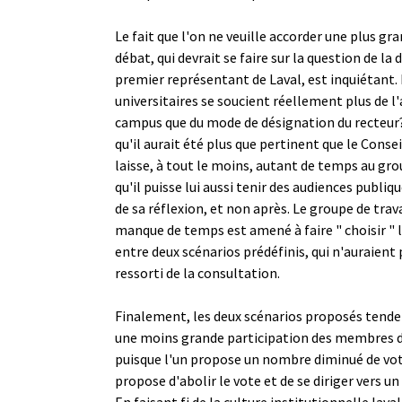
Le fait que l'on ne veuille accorder une plus g
débat, qui devrait se faire sur la question de la
premier représentant de Laval, est inquiétant. 
universitaires se soucient réellement plus de
campus que du mode de désignation du recteur
qu'il aurait été plus que pertinent que le Conse
laisse, à tout le moins, autant de temps au grou
qu'il puisse lui aussi tenir des audiences publiq
de sa réflexion, et non après. Le groupe de trava
manque de temps est amené à faire " choisir 
entre deux scénarios prédéfinis, qui n'auraient
ressorti de la consultation.
Finalement, les deux scénarios proposés tende
une moins grande participation des membres
puisque l'un propose un nombre diminué de vot
propose d'abolir le vote et de se diriger vers 
En faisant fi de la culture institutionnelle laval