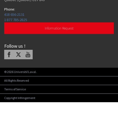
Phone
:
418 656-2131
1 877 785-2825
Information Request
Follow us
!
Facebook
X
Youtube
©
2026
Université Laval.
All Rights Reserved
Terms of Service
Copyright Infringement