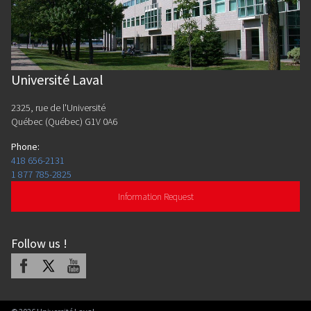
Université Laval
2325, rue de l'Université
Québec (Québec) G1V 0A6
Phone
:
418 656-2131
1 877 785-2825
Information Request
Follow us
!
Facebook
X
Youtube