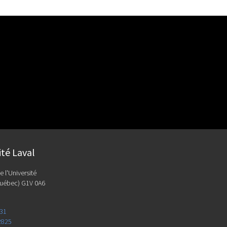
ité Laval
e l'Université
uébec) G1V 0A6
131
2825