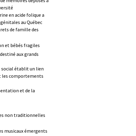
e de mémoires déposés à
ersité
rine en acide folique a
ngénitales au Québec
rets de famille des
n et bébés fragiles
 destiné aux grands
social établit un lien
 et les comportements
mentation et de la
les non traditionnelles
pes musicaux émergents