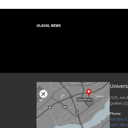
ULAVAL NEWS
Univers
2325, rue d
Québec (Q
Phone
:
418 656-2
1 877 785-