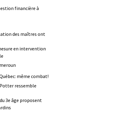
estion financière à
mation des maîtres ont
mesure en intervention
le
Cameroun
 à Québec: même combat!
 Potter ressemble
é du 3e âge proposent
ardins