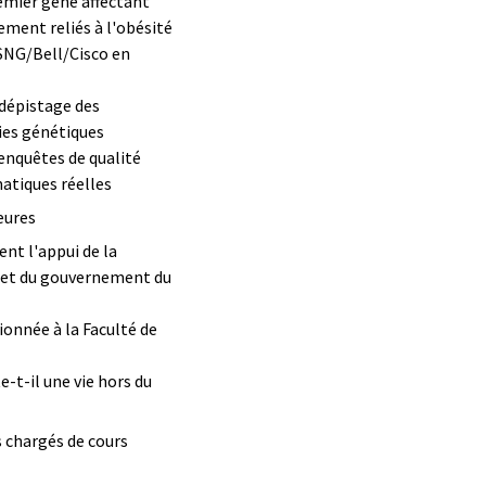
remier gène affectant
ment reliés à l'obésité
SNG/Bell/Cisco en
 dépistage des
ies génétiques
enquêtes de qualité
atiques réelles
eures
nt l'appui de la
 et du gouvernement du
onnée à la Faculté de
e-t-il une vie hors du
s chargés de cours