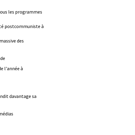
 tous les programmes
berté postcommuniste à
 massive des
ude
e l'année à
ondit davantage sa
 médias