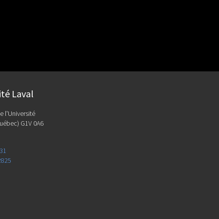
ité Laval
e l'Université
uébec) G1V 0A6
131
2825