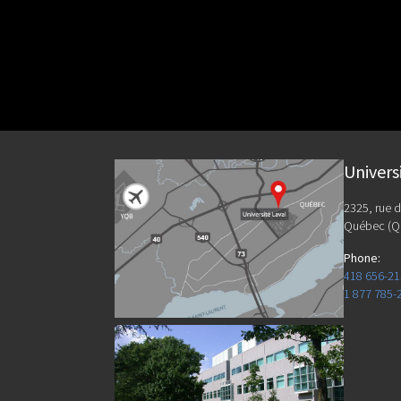
Univers
2325, rue d
Québec (Q
Phone
:
418 656-2
1 877 785-