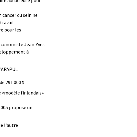
ire audacieuse pour
n cancer du sein ne
travail
e pour les
économiste Jean-Yves
éveloppement à
 l'APAPUL
 de 291 000 $
e «modèle finlandais»
2005 propose un
de l'autre