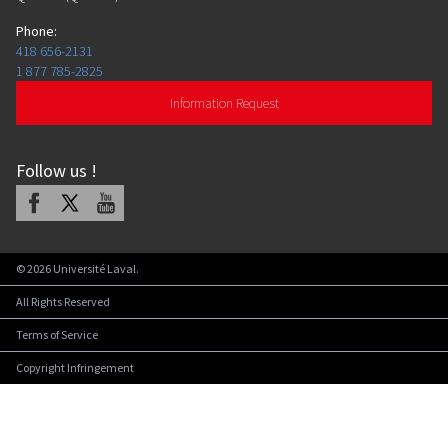
Phone
:
418 656-2131
1 877 785-2825
Information Request
Follow us
!
Facebook
X
Youtube
©
2026
Université Laval.
All Rights Reserved
Terms of Service
Copyright Infringement