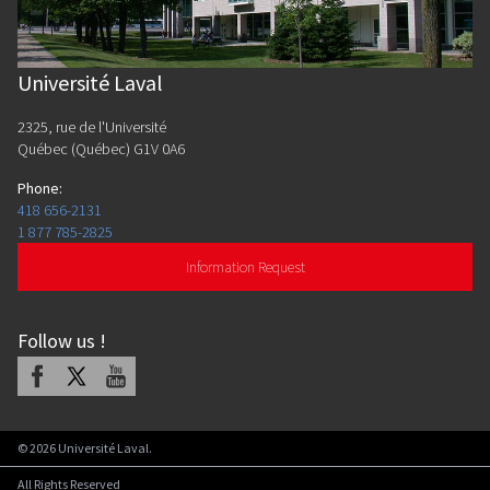
Université Laval
2325, rue de l'Université
Québec (Québec) G1V 0A6
Phone
:
418 656-2131
1 877 785-2825
Information Request
Follow us
!
Facebook
X
Youtube
©
2026
Université Laval.
All Rights Reserved